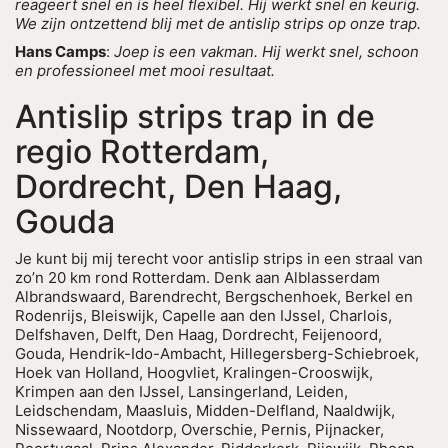
reageert snel en is heel flexibel. Hij werkt snel en keurig.
We zijn ontzettend blij met de antislip strips op onze trap.
Hans Camps
:
Joep is een vakman. Hij werkt snel, schoon
en professioneel met mooi resultaat.
Antislip strips trap in de
regio Rotterdam,
Dordrecht, Den Haag,
Gouda
Je kunt bij mij terecht voor antislip strips in een straal van
zo’n 20 km rond Rotterdam. Denk aan Alblasserdam
Albrandswaard, Barendrecht, Bergschenhoek, Berkel en
Rodenrijs, Bleiswijk, Capelle aan den IJssel, Charlois,
Delfshaven, Delft, Den Haag, Dordrecht, Feijenoord,
Gouda, Hendrik-Ido-Ambacht, Hillegersberg-Schiebroek,
Hoek van Holland, Hoogvliet, Kralingen-Crooswijk,
Krimpen aan den IJssel, Lansingerland, Leiden,
Leidschendam, Maasluis, Midden-Delfland, Naaldwijk,
Nissewaard, Nootdorp, Overschie, Pernis, Pijnacker,