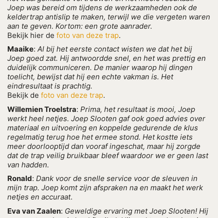
Joep was bereid om tijdens de werkzaamheden ook de
keldertrap antislip te maken, terwijl we die vergeten waren
aan te geven. Kortom: een grote aanrader.
Bekijk hier de
foto van deze trap
.
Maaike
:
Al bij het eerste contact wisten we dat het bij
Joep goed zat. Hij antwoordde snel, en het was prettig en
duidelijk communiceren. De manier waarop hij dingen
toelicht, bewijst dat hij een echte vakman is. Het
eindresultaat is prachtig.
Bekijk de
foto van deze trap
.
Willemien Troelstra
:
Prima, het resultaat is mooi, Joep
werkt heel netjes. Joep Slooten gaf ook goed advies over
materiaal en uitvoering en koppelde gedurende de klus
regelmatig terug hoe het ermee stond. Het kostte iets
meer doorlooptijd dan vooraf ingeschat, maar hij zorgde
dat de trap veilig bruikbaar bleef waardoor we er geen last
van hadden.
Ronald
:
Dank voor de snelle service voor de sleuven in
mijn trap. Joep komt zijn afspraken na en maakt het werk
netjes en accuraat
.
Eva van Zaalen
:
Geweldige ervaring met Joep Slooten! Hij