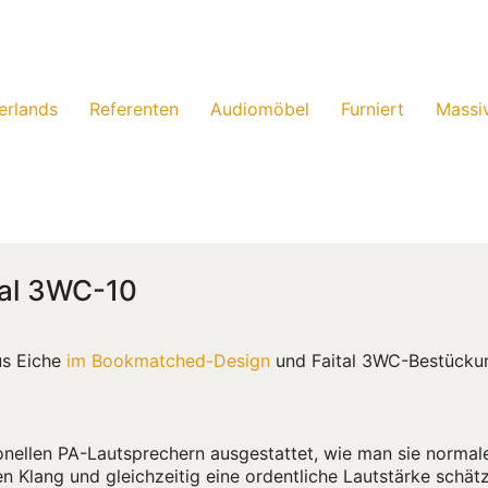
erlands
Referenten
Audiomöbel
Furniert
Massi
tal 3WC-10
us Eiche
im Bookmatched-Design
und Faital 3WC-Bestücku
onellen PA-Lautsprechern ausgestattet, wie man sie normale
aren Klang und gleichzeitig eine ordentliche Lautstärke schä