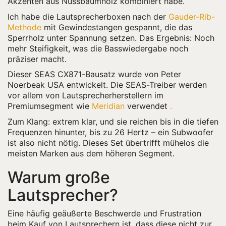
Akzenten aus Nussbaumholz kombiniert habe.
Ich habe die Lautsprecherboxen nach der
Gauder-Rib-
Methode
mit Gewindestangen gespannt, die das
Sperrholz unter Spannung setzen. Das Ergebnis: Noch
mehr Steifigkeit, was die Basswiedergabe noch
präziser macht.
Dieser SEAS CX871-Bausatz wurde von Peter
Noerbeak USA entwickelt. Die SEAS-Treiber werden
vor allem von Lautsprecherherstellern im
Premiumsegment wie
Meridian
verwendet
.
Zum Klang: extrem klar, und sie reichen bis in die tiefen
Frequenzen hinunter, bis zu 26 Hertz – ein Subwoofer
ist also nicht nötig. Dieses Set übertrifft mühelos die
meisten Marken aus dem höheren Segment.
Warum große
Lautsprecher?
Eine häufig geäußerte Beschwerde und Frustration
beim Kauf von Lautsprechern ist, dass diese nicht zur