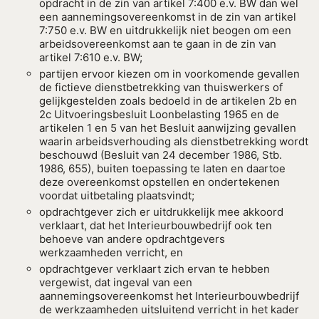
opdracht in de zin van artikel 7:400 e.v. BW dan wel
een aannemingsovereenkomst in de zin van artikel
7:750 e.v. BW en uitdrukkelijk niet beogen om een
arbeidsovereenkomst aan te gaan in de zin van
artikel 7:610 e.v. BW;
partijen ervoor kiezen om in voorkomende gevallen
de fictieve dienstbetrekking van thuiswerkers of
gelijkgestelden zoals bedoeld in de artikelen 2b en
2c Uitvoeringsbesluit Loonbelasting 1965 en de
artikelen 1 en 5 van het Besluit aanwijzing gevallen
waarin arbeidsverhouding als dienstbetrekking wordt
beschouwd (Besluit van 24 december 1986, Stb.
1986, 655), buiten toepassing te laten en daartoe
deze overeenkomst opstellen en ondertekenen
voordat uitbetaling plaatsvindt;
opdrachtgever zich er uitdrukkelijk mee akkoord
verklaart, dat het Interieurbouwbedrijf ook ten
behoeve van andere opdrachtgevers
werkzaamheden verricht, en
opdrachtgever verklaart zich ervan te hebben
vergewist, dat ingeval van een
aannemingsovereenkomst het Interieurbouwbedrijf
de werkzaamheden uitsluitend verricht in het kader