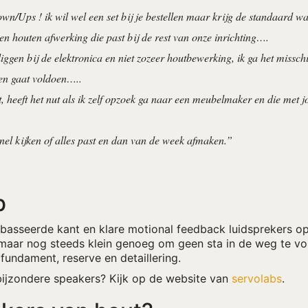
n/Ups ! ik wil wel een set bij je bestellen maar krijg de standaard w
en houten afwerking die past bij de rest van onze inrichting….
liggen bij de elektronica en niet zozeer houtbewerking, ik ga het missch
sen gaat voldoen…..
, heeft het nut als ik zelf opzoek ga naar een meubelmaker en die met j
snel kijken of alles past en dan van de week afmaken.”
b
gebasseerde kant en klare motional feedback luidsprekers
 maar nog steeds klein genoeg om geen sta in de weg te 
undament, reserve en detaillering.
bijzondere speakers? Kijk op de website van
servolabs
.