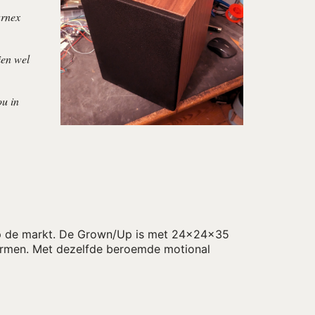
arnex
ien wel
ou in
 op de markt. De Grown/Up is met 24x24x35
vormen. Met dezelfde beroemde motional