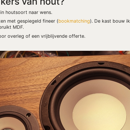
kers van hout?
in houtsoort naar wens.
en met gespiegeld fineer (
bookmatching
). De kast bouw i
bruikt MDF.
r overleg of een vrijblijvende offerte.