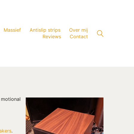
Massief
Antislip strips
Over mij
Reviews
Contact
 motional
akers
.