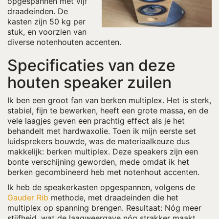
opgespannen met vijf
draadeinden. De
kasten zijn 50 kg per
stuk, en voorzien van
diverse notenhouten accenten.
Specificaties van deze
houten speaker zuilen
Ik ben een groot fan van berken multiplex. Het is sterk,
stabiel, fijn te bewerken, heeft een grote massa, en de
vele laagjes geven een prachtig effect als je het
behandelt met hardwaxolie. Toen ik mijn eerste set
luidsprekers bouwde, was de materiaalkeuze dus
makkelijk: berken multiplex. Deze speakers zijn een
bonte verschijning geworden, mede omdat ik het
berken gecombineerd heb met notenhout accenten.
Ik heb de speakerkasten opgespannen, volgens de
Gauder Rib
methode, met draadeinden die het
multiplex op spanning brengen. Resultaat: Nóg meer
stijfheid, wat de laagweergave nóg strakker maakt.